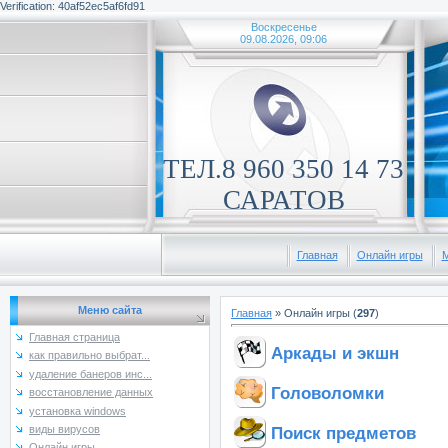
Verification: 40af52ec5af6fd91
Воскресенье
09.08.2026, 09:06
ТЕЛ.8 960 350 14 73
САРАТОВ
Главная
Онлайн игры
М
Меню сайта
Главная
»
Онлайн игры
(
297
)
Главная страница
Аркады и экшн
как правильно выбрат...
удаление банеров инс...
Головоломки
восстановление данных
установка windows
Поиск предметов
виды вирусов
Онлайн игры